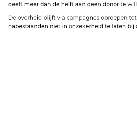
geeft meer dan de helft aan geen donor te will
De overheid blijft via campagnes oproepen to
nabestaanden niet in onzekerheid te laten bij o
Vorig artikel
MAASTRICHT - VERMISSING ARINA