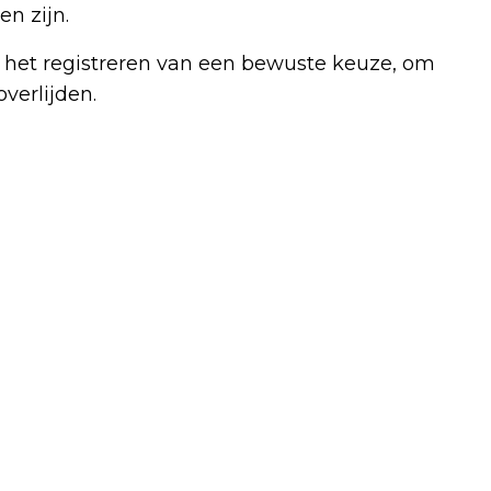
en zijn.
t het registreren van een bewuste keuze, om
verlijden.
Volgend artikel
MAASTRICHT - AANHOUDINGEN IN
ONDERZOEK NAAR BRANDSTICHTINGEN