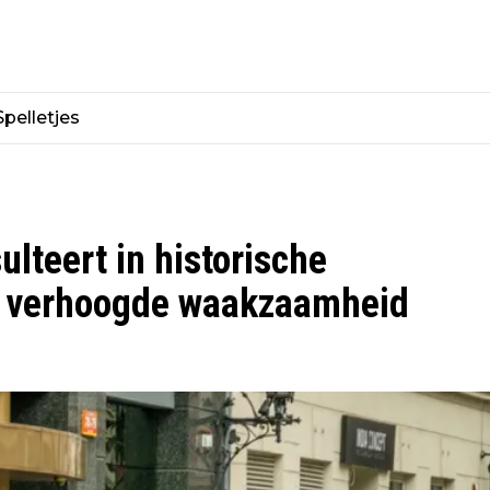
Spelletjes
teert in historische
n verhoogde waakzaamheid