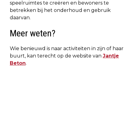
speelruimtes te creëren en bewoners te
betrekken bij het onderhoud en gebruik
daarvan.
Meer weten?
Wie benieuwd is naar activiteiten in zijn of haar
buurt, kan terecht op de website van
Jantje
Beton
.
Vorig artikel
Volgend artikel
EIKENPROCESSIERUPS ZORGT DIT
GEMEENTEN VERPLICHT BETER
JAAR VOOR VROEGERE EN LANGERE
VOORBEREID OP HITTE: NIEUWE
OVERLAST: GEMEENTEN
MAATREGELEN VANAF 2025
WAARSCHUWEN